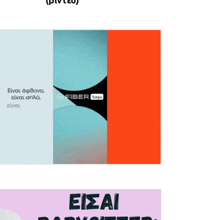
(βίντεο)