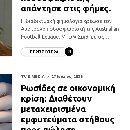
απάντησε στις φήμες.
Η διαδικτυακή φημολογία χρέωσε τον
Αυστραλό ποδοσφαιριστή της Australian
Football League, Μπέιλι Σμιθ, με τις
σχέσεις με… 400 γυναίκες, αλλά η
πραγματικότητα είναι πολύ διαφορετική.
ΠΕΡΙΣΣΌΤΕΡΑ
Αυτό που ξεκίνησε ως ένα
TV & MEDIA
27 Ιουλίου, 2026
Ρωσίδες σε οικονομική
κρίση: Διαθέτουν
μεταχειρισμένα
εμφυτεύματα στήθους
προς πώληση