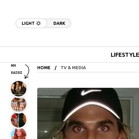
LIGHT
DARK
LIFESTYL
ΜΗ
HOME
TV & MEDIA
ΧΑΣΕΙΣ