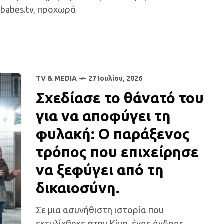
babes.tv, προχωρά
TV & MEDIA
27 Ιουλίου, 2026
Σχεδίασε το θάνατό του
για να αποφύγει τη
φυλακή: Ο παράξενος
τρόπος που επιχείρησε
να ξεφύγει από τη
δικαιοσύνη.
Σε μια ασυνήθιστη ιστορία που
εκτυλίχθηκε στην Κίνα, ένας άνδρας