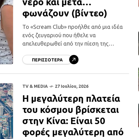
νερό και μετά…
φωνάζουν (βίντεο)
Το «Scream Club» προήλθε από μια ιδέα
ενός ζευγαριού που ήθελε να
απελευθερωθεί από την πίεση της
καθημερινότητας και σήμερα έχει
καταφέρει να γίνει viral σε ολόκληρη την
ΠΕΡΙΣΣΌΤΕΡΑ
Αμερική. Εβδομάδα
TV & MEDIA
27 Ιουλίου, 2026
Η μεγαλύτερη πλατεία
του κόσμου βρίσκεται
στην Κίνα: Είναι 50
φορές μεγαλύτερη από