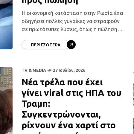
Η οικονομική κατάσταση στην Ρωσία έχει
οδηγήσει πολλές γυναίκες να στραφούν
σε πρωτότυπες λύσεις, όπως η πώληση
μεταχειρισμένων εμφυτευμάτων
σιλικόνης μέσω διαδικτύου, προκειμένου
ΠΕΡΙΣΣΌΤΕΡΑ
να δημιουργήσουν έσοδα. Τα
εμφυτεύματα στήθους φαίνεται
TV & MEDIA
27 Ιουλίου, 2026
Νέα τρέλα που έχει
γίνει viral στις ΗΠΑ του
Τραμπ:
Συγκεντρώνονται,
ρίχνουν ένα χαρτί στο