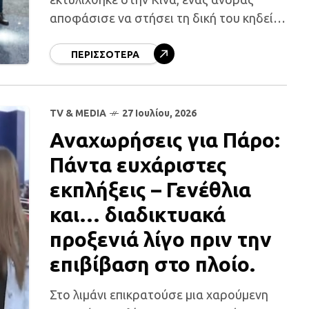
αποφάσισε να στήσει τη δική του κηδεία
με τη βοήθεια της οικογένειάς του, σε μια
δραματική προσπάθεια να ξεφύγει από
ΠΕΡΙΣΣΌΤΕΡΑ
TV & MEDIA
27 Ιουλίου, 2026
Αναχωρήσεις για Πάρο:
Πάντα ευχάριστες
εκπλήξεις – Γενέθλια
και… διαδικτυακά
προξενιά λίγο πριν την
επιβίβαση στο πλοίο.
Στο λιμάνι επικρατούσε μια χαρούμενη