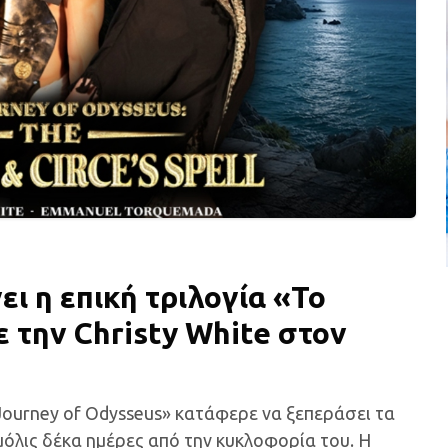
ι η επική τριλογία «Το
ε την Christy White στον
Journey of Odysseus» κατάφερε να ξεπεράσει τα
όλις δέκα ημέρες από την κυκλοφορία του. Η