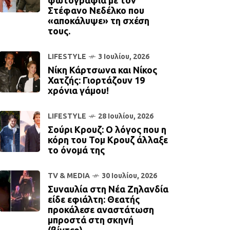
φωτογραφία με τον
Στέφανο Νεδέλκο που
«αποκάλυψε» τη σχέση
τους.
LIFESTYLE
3 Ιουλίου, 2026
Νίκη Κάρτσωνα και Νίκος
Χατζής: Γιορτάζουν 19
χρόνια γάμου!
LIFESTYLE
28 Ιουλίου, 2026
Σούρι Κρουζ: Ο λόγος που η
κόρη του Τομ Κρουζ άλλαξε
το όνομά της
TV & MEDIA
30 Ιουλίου, 2026
Συναυλία στη Νέα Ζηλανδία
είδε εφιάλτη: Θεατής
προκάλεσε αναστάτωση
μπροστά στη σκηνή