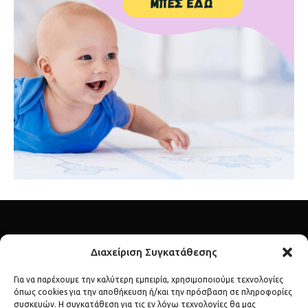
Διαχείριση Συγκατάθεσης
Για να παρέχουμε την καλύτερη εμπειρία, χρησιμοποιούμε τεχνολογίες
όπως cookies για την αποθήκευση ή/και την πρόσβαση σε πληροφορίες
Ανακάλυψε τον λαμπερό κόσμο των διασήμων μέσα από το
συσκευών. Η συγκατάθεση για τις εν λόγω τεχνολογίες θα μας