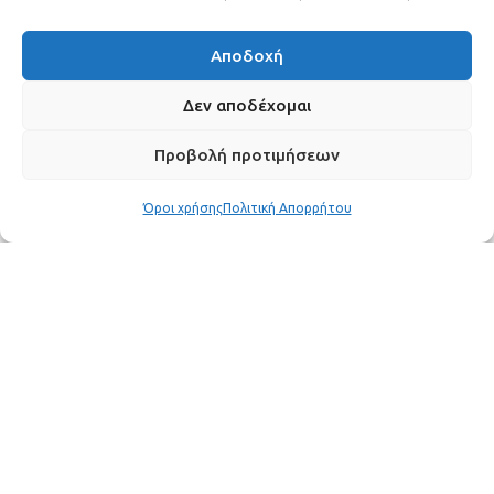
Αποδοχή
Δεν αποδέχομαι
Προβολή προτιμήσεων
Όροι χρήσης
Πολιτική Απορρήτου
Ο
Μάνος Νιφλής
άνοιξε την καρδιά του σε μια
πρόσφατη εκπομπή, συζητώντας τη σχέση του με
την
Ελισάβετ Μουτάφη
και τις προκλήσεις που
αντιμετώπισε κατά τη διάρκεια του διαζυγίου του
από τον πρώτο του γάμο.