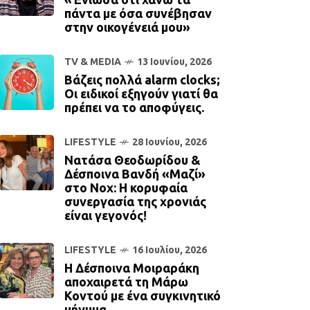
πάντα με όσα συνέβησαν
στην οικογένειά μου»
TV & MEDIA
13 Ιουνίου, 2026
Βάζεις πολλά alarm clocks;
Οι ειδικοί εξηγούν γιατί θα
πρέπει να το αποφύγεις.
LIFESTYLE
28 Ιουνίου, 2026
Νατάσα Θεοδωρίδου &
Δέσποινα Βανδή «Μαζί»
στο Νox: Η κορυφαία
συνεργασία της χρονιάς
είναι γεγονός!
LIFESTYLE
16 Ιουλίου, 2026
Η Δέσποινα Μοιραράκη
αποχαιρετά τη Μάρω
Κοντού με ένα συγκινητικό
μήνυμα.