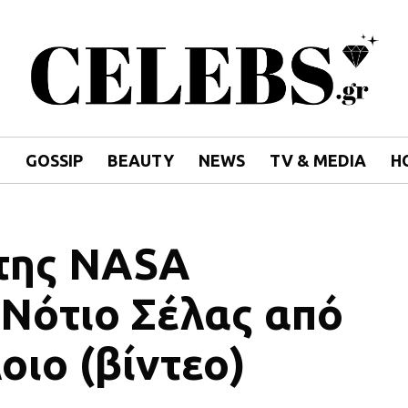
E
GOSSIP
BEAUTY
NEWS
TV & MEDIA
H
της NASA
Νότιο Σέλας από
οιο (βίντεο)