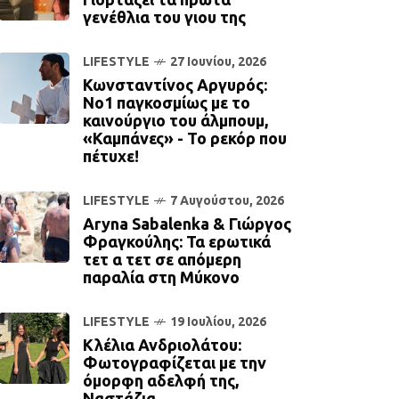
γενέθλια του γιου της
LIFESTYLE
27 Ιουνίου, 2026
Κωνσταντίνος Αργυρός:
Νο1 παγκοσμίως με το
καινούργιο του άλμπουμ,
«Καμπάνες» - Το ρεκόρ που
πέτυχε!
LIFESTYLE
7 Αυγούστου, 2026
Aryna Sabalenka & Γιώργος
Φραγκούλης: Τα ερωτικά
τετ α τετ σε απόμερη
παραλία στη Μύκονο
LIFESTYLE
19 Ιουλίου, 2026
Κλέλια Ανδριολάτου:
Φωτογραφίζεται με την
όμορφη αδελφή της,
Ναστάζια