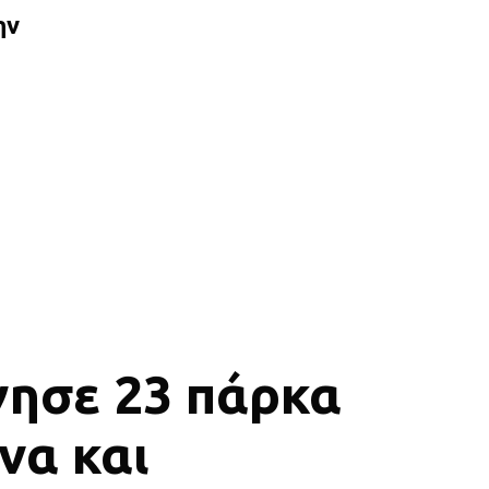
ην
γησε 23 πάρκα
να και