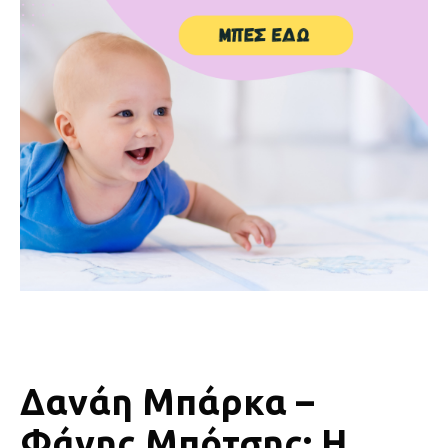
Δανάη Μπάρκα –
Φάνης Μπότσης: Η