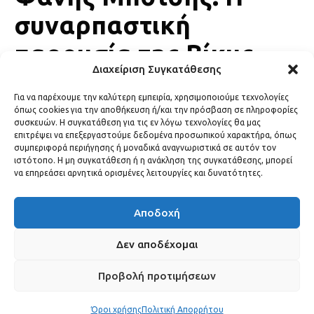
συναρπαστική
παρουσία της Βίκυς
Διαχείριση Συγκατάθεσης
Σταυροπούλου στον
Για να παρέχουμε την καλύτερη εμπειρία, χρησιμοποιούμε τεχνολογίες
γάμο της κόρης της
όπως cookies για την αποθήκευση ή/και την πρόσβαση σε πληροφορίες
συσκευών. Η συγκατάθεση για τις εν λόγω τεχνολογίες θα μας
επιτρέψει να επεξεργαστούμε δεδομένα προσωπικού χαρακτήρα, όπως
LIFESTYLE
14 Ιουνίου, 2026
συμπεριφορά περιήγησης ή μοναδικά αναγνωριστικά σε αυτόν τον
ιστότοπο. Η μη συγκατάθεση ή η ανάκληση της συγκατάθεσης, μπορεί
να επηρεάσει αρνητικά ορισμένες λειτουργίες και δυνατότητες.
Αποδοχή
Δεν αποδέχομαι
Προβολή προτιμήσεων
Όροι χρήσης
Πολιτική Απορρήτου