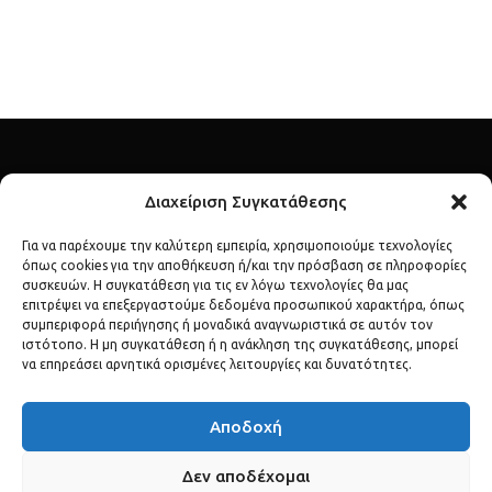
Διαχείριση Συγκατάθεσης
Για να παρέχουμε την καλύτερη εμπειρία, χρησιμοποιούμε τεχνολογίες
όπως cookies για την αποθήκευση ή/και την πρόσβαση σε πληροφορίες
Ανακάλυψε τον λαμπερό κόσμο των διασήμων μέσα από το
συσκευών. Η συγκατάθεση για τις εν λόγω τεχνολογίες θα μας
επιτρέψει να επεξεργαστούμε δεδομένα προσωπικού χαρακτήρα, όπως
celebs.gr – το απόλυτο σημείο αναφοράς για lifestyle, μόδα,
συμπεριφορά περιήγησης ή μοναδικά αναγνωριστικά σε αυτόν τον
gossip και αποκλειστικές αποκαλύψεις.
ιστότοπο. Η μη συγκατάθεση ή η ανάκληση της συγκατάθεσης, μπορεί
να επηρεάσει αρνητικά ορισμένες λειτουργίες και δυνατότητες.
Αποδοχή
Δεν αποδέχομαι
ΠΟΛΙΤΙΚΉ ΑΠΟΡΡΉΤΟΥ
ΌΡΟΙ ΧΡΉΣΗΣ
ΕΠΙΚΟΙΝΩΝΊΑ