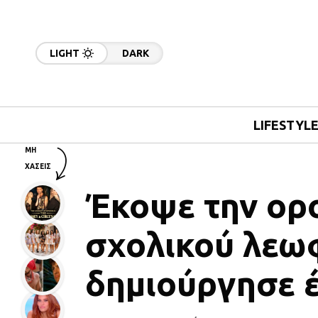
LIGHT
DARK
LIFESTYL
ΜΗ
ΧΑΣΕΙΣ
Έκοψε την ορ
σχολικού λεω
δημιούργησε έ