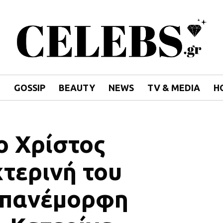
E
GOSSIP
BEAUTY
NEWS
TV & MEDIA
H
ο Χρίστος
χτερινή του
ν πανέμορφη