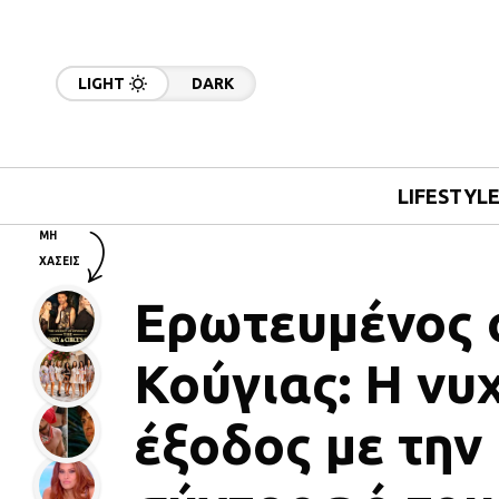
LIGHT
DARK
LIFESTYL
ΜΗ
ΧΑΣΕΙΣ
Ερωτευμένος 
Κούγιας: Η νυ
έξοδος με τη