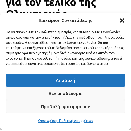
για τον τελικό της
Ολυμπιακής
Διαχείριση Συγκατάθεσης
διοργάνωσης με τον
Για να παρέχουμε την καλύτερη εμπειρία, χρησιμοποιούμε τεχνολογίες
Παναθηναϊκό
όπως cookies για την αποθήκευση ή/και την πρόσβαση σε πληροφορίες
συσκευών. Η συγκατάθεση για τις εν λόγω τεχνολογίες θα μας
επιτρέψει να επεξεργαστούμε δεδομένα προσωπικού χαρακτήρα, όπως
LIFESTYLE
15 Ιουνίου, 2026
συμπεριφορά περιήγησης ή μοναδικά αναγνωριστικά σε αυτόν τον
ιστότοπο. Η μη συγκατάθεση ή η ανάκληση της συγκατάθεσης, μπορεί
να επηρεάσει αρνητικά ορισμένες λειτουργίες και δυνατότητες.
Αποδοχή
Δεν αποδέχομαι
Προβολή προτιμήσεων
Όροι χρήσης
Πολιτική Απορρήτου