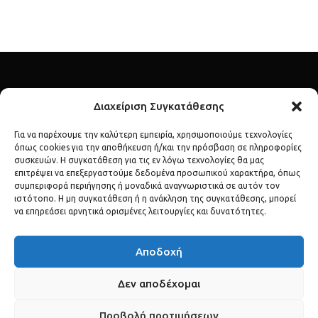
Διαχείριση Συγκατάθεσης
Για να παρέχουμε την καλύτερη εμπειρία, χρησιμοποιούμε τεχνολογίες
όπως cookies για την αποθήκευση ή/και την πρόσβαση σε πληροφορίες
Ανακάλυψε τον λαμπερό κόσμο των διασήμων μέσα από το
συσκευών. Η συγκατάθεση για τις εν λόγω τεχνολογίες θα μας
επιτρέψει να επεξεργαστούμε δεδομένα προσωπικού χαρακτήρα, όπως
celebs.gr – το απόλυτο σημείο αναφοράς για lifestyle, μόδα,
συμπεριφορά περιήγησης ή μοναδικά αναγνωριστικά σε αυτόν τον
gossip και αποκλειστικές αποκαλύψεις.
ιστότοπο. Η μη συγκατάθεση ή η ανάκληση της συγκατάθεσης, μπορεί
να επηρεάσει αρνητικά ορισμένες λειτουργίες και δυνατότητες.
Αποδοχή
Δεν αποδέχομαι
ΠΟΛΙΤΙΚΉ ΑΠΟΡΡΉΤΟΥ
ΌΡΟΙ ΧΡΉΣΗΣ
ΕΠΙΚΟΙΝΩΝΊΑ
Copyright © Celebs.gr. All rights reserved.
Προβολή προτιμήσεων