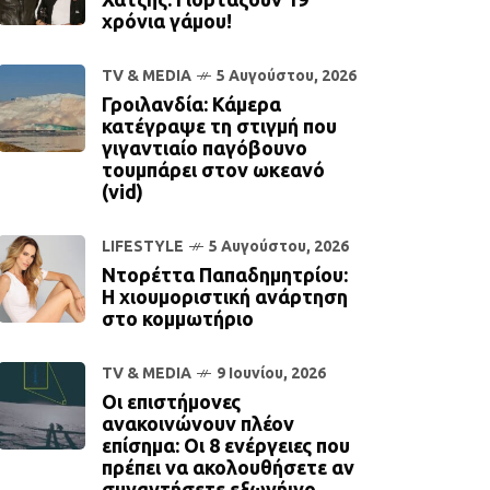
χρόνια γάμου!
TV & MEDIA
5 Αυγούστου, 2026
Γροιλανδία: Κάμερα
κατέγραψε τη στιγμή που
γιγαντιαίο παγόβουνο
τουμπάρει στον ωκεανό
(vid)
LIFESTYLE
5 Αυγούστου, 2026
Ντορέττα Παπαδημητρίου:
Η χιουμοριστική ανάρτηση
στο κομμωτήριο
TV & MEDIA
9 Ιουνίου, 2026
Οι επιστήμονες
ανακοινώνουν πλέον
επίσημα: Οι 8 ενέργειες που
πρέπει να ακολουθήσετε αν
συναντήσετε εξωγήινο.