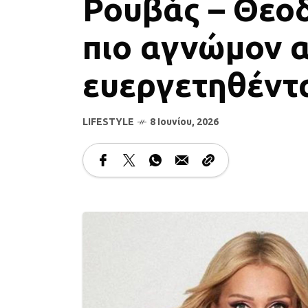
Ρουβάς – Θεο
πιο αγνώμον α
ευεργετηθέντ
LIFESTYLE
8 Ιουνίου, 2026