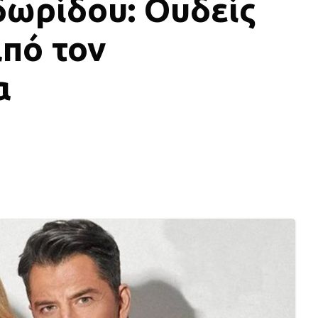
δωρίδου: Ουδείς
πό τον
α