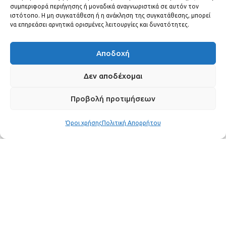
GOSSIP
8 Ιουνίου, 2026
συμπεριφορά περιήγησης ή μοναδικά αναγνωριστικά σε αυτόν τον
ιστότοπο. Η μη συγκατάθεση ή η ανάκληση της συγκατάθεσης, μπορεί
να επηρεάσει αρνητικά ορισμένες λειτουργίες και δυνατότητες.
Αποδοχή
Δεν αποδέχομαι
Προβολή προτιμήσεων
Όροι χρήσης
Πολιτική Απορρήτου
Ο Στέφανος Τσιτσιπάς δεν αφήνει τίποτα να τον