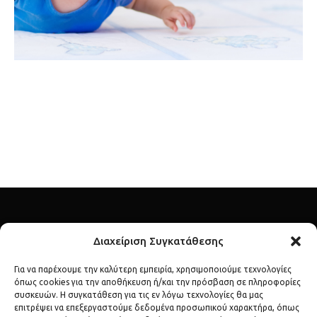
Διαχείριση Συγκατάθεσης
Για να παρέχουμε την καλύτερη εμπειρία, χρησιμοποιούμε τεχνολογίες
όπως cookies για την αποθήκευση ή/και την πρόσβαση σε πληροφορίες
Ανακάλυψε τον λαμπερό κόσμο των διασήμων μέσα από το
συσκευών. Η συγκατάθεση για τις εν λόγω τεχνολογίες θα μας
επιτρέψει να επεξεργαστούμε δεδομένα προσωπικού χαρακτήρα, όπως
celebs.gr – το απόλυτο σημείο αναφοράς για lifestyle, μόδα,