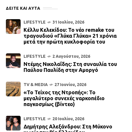
ΔΕΙΤΕ ΚΑΙ ΑΥΤΆ
LIFESTYLE
31 Ιουλίου, 2026
Κέλλυ Κελεκίδου: Το νέο remake του
τραγουδιού «Γλύκα Γλύκα» 21 χρόνια
μετά την πρώτη κυκλοφορία του
LIFESTYLE
2 Αυγούστου, 2026
Ντέμης Νικολαΐδης: Στη συναυλία του
Παύλου Παυλίδη στην Αμοργό
TV & MEDIA
27 Ιουνίου, 2026
«Το Τείχος της Ντροπής»: Το
μεγαλύτερο συνεχές ναρκοπέδιο
παγκοσμίως (βίντεο)
LIFESTYLE
20 Ιουλίου, 2026
Δημήτρης Αλεξάνδρου: Στη Μύκονο