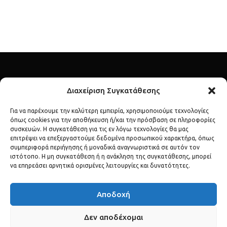
Διαχείριση Συγκατάθεσης
Για να παρέχουμε την καλύτερη εμπειρία, χρησιμοποιούμε τεχνολογίες
όπως cookies για την αποθήκευση ή/και την πρόσβαση σε πληροφορίες
Ανακάλυψε τον λαμπερό κόσμο των διασήμων μέσα από το
συσκευών. Η συγκατάθεση για τις εν λόγω τεχνολογίες θα μας
επιτρέψει να επεξεργαστούμε δεδομένα προσωπικού χαρακτήρα, όπως
celebs.gr – το απόλυτο σημείο αναφοράς για lifestyle, μόδα,
συμπεριφορά περιήγησης ή μοναδικά αναγνωριστικά σε αυτόν τον
gossip και αποκλειστικές αποκαλύψεις.
ιστότοπο. Η μη συγκατάθεση ή η ανάκληση της συγκατάθεσης, μπορεί
να επηρεάσει αρνητικά ορισμένες λειτουργίες και δυνατότητες.
Αποδοχή
Δεν αποδέχομαι
ΠΟΛΙΤΙΚΉ ΑΠΟΡΡΉΤΟΥ
ΌΡΟΙ ΧΡΉΣΗΣ
ΕΠΙΚΟΙΝΩΝΊΑ