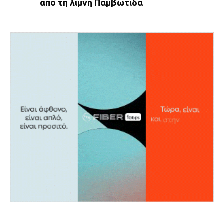
από τη λίμνη Παμβώτιδα