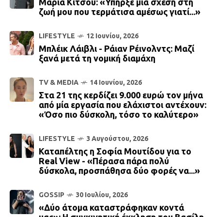
Μαρία Κίτσου: «Υπήρξε μια σχέση στη
ζωή μου που τερμάτισα αμέσως γιατί...»
LIFESTYLE
12 Ιουνίου, 2026
Μπλέικ Λάιβλι - Ράιαν Ρέινολντς: Μαζί
ξανά μετά τη νομική διαμάχη
TV & MEDIA
14 Ιουνίου, 2026
Στα 21 της κερδίζει 9.000 ευρώ τον μήνα
από μία εργασία που ελάχιστοι αντέχουν:
«Όσο πιο δύσκολη, τόσο το καλύτερο»
LIFESTYLE
3 Αυγούστου, 2026
Καταπέλτης η Σοφία Μουτίδου για το
Real View - «Πέρασα πάρα πολύ
δύσκολα, προσπάθησα δύο φορές να...»
GOSSIP
30 Ιουλίου, 2026
«Δύο άτομα καταστράφηκαν κοντά