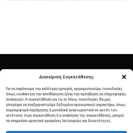
Διαχείριση Συγκατάθεσης
Για να παρέχουμε την καλύτερη εμπειρία, χρησιμοποιούμε τεχνολογίες
όπως cookies για την αποθήκευση ή/και την πρόσβαση σε πληροφορίες
Ανακάλυψε τον λαμπερό κόσμο των διασήμων μέσα από το
συσκευών. Η συγκατάθεση για τις εν λόγω τεχνολογίες θα μας
επιτρέψει να επεξεργαστούμε δεδομένα προσωπικού χαρακτήρα, όπως
celebs.gr – το απόλυτο σημείο αναφοράς για lifestyle, μόδα,
συμπεριφορά περιήγησης ή μοναδικά αναγνωριστικά σε αυτόν τον
gossip και αποκλειστικές αποκαλύψεις.
ιστότοπο. Η μη συγκατάθεση ή η ανάκληση της συγκατάθεσης, μπορεί
να επηρεάσει αρνητικά ορισμένες λειτουργίες και δυνατότητες.