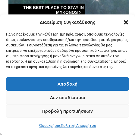
Διαχείριση Συγκατάθεσης
Για να παρέχουμε την καλύτερη εμπειρία, χρησιμοποιούμε τεχνολογίες
όπως cookies για την αποθήκευση ή/και την πρόσβαση σε πληροφορίες
Προσωπική ζωή: Σχέση με την Kylie
συσκευών. Η συγκατάθεση για τις εν λόγω τεχνολογίες θα μας
επιτρέψει να επεξεργαστούμε δεδομένα προσωπικού χαρακτήρα, όπως
Jenner, οι γιοί και ο χωρισμός
συμπεριφορά περιήγησης ή μοναδικά αναγνωριστικά σε αυτόν τον
ιστότοπο. Η μη συγκατάθεση ή η ανάκληση της συγκατάθεσης, μπορεί
να επηρεάσει αρνητικά ορισμένες λειτουργίες και δυνατότητες.
Υπήρξε σχέση μεταξύ του
Travis Scott
και της
Kylie Jenner
που χρονολογείται από τον Απρίλιο
Αποδοχή
του 2017, αμέσως μετά από τον χωρισμό της
Kylie από τον
Tyga
.
Δεν αποδέχομαι
Προβολή προτιμήσεων
Ο ράπερ και η Jenner έχουν αποκτήσει δύο
παιδιά: τη
Stormi Webster
, born on February 1,
Όροι χρήσης
Πολιτική Απορρήτου
2018, and
Aire Webster
, who arrived on February