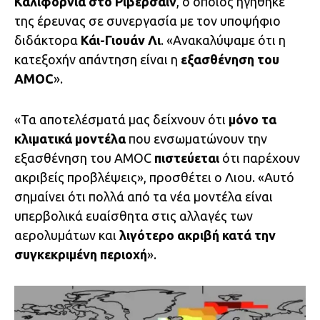
Καλιφόρνια στο Ρίβερσαϊν
, ο οποίος ηγήθηκε
της έρευνας σε συνεργασία με τον υποψήφιο
διδάκτορα
Κάι-Γιουάν Λι
. «Ανακαλύψαμε ότι η
κατεξοχήν απάντηση είναι η
εξασθένηση του
AMOC
».
«Τα αποτελέσματά μας δείχνουν ότι
μόνο τα
κλιματικά μοντέλα
που ενσωματώνουν την
εξασθένηση του AMOC
πιστεύεται
ότι παρέχουν
ακριβείς προβλέψεις», προσθέτει ο Λιου. «Αυτό
σημαίνει ότι πολλά από τα νέα μοντέλα είναι
υπερβολικά ευαίσθητα στις αλλαγές των
αερολυμάτων και
λιγότερο ακριβή κατά την
συγκεκριμένη περιοχή
».