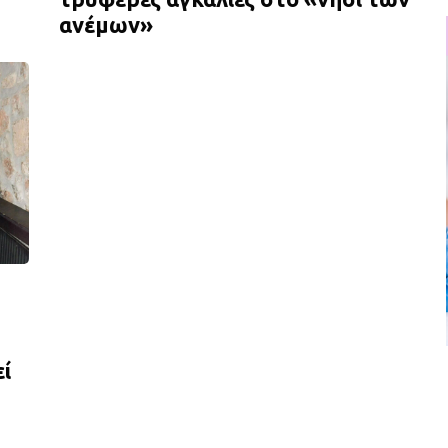
ανέμων»
ί