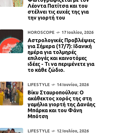
Λέοντα Πατίτσα και του
στέλνει τις ευχές της για
την γιορτή του
HOROSCOPE
17 Ιουλίου, 2026
Αστρολογικές Προβλέψεις
για Σήμερα (17/7): Ιδανική
ημέρα για τολμηρές
επιλογές και καινοτόμες
ιδέες - Τι να περιμένετε για
το κάθε ζώδιο.
LIFESTYLE
14 Ιουνίου, 2026
Βίκυ Σταυροπούλου: Ο
ακάθεκτος χορός της στη
γαμήλια γιορτή της Δανάης
Μπάρκα και του Φάνη
Μπότση
LIFESTYLE
12 Ιουλίου, 2026