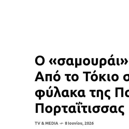
Ο «σαμουράι»
Από το Τόκιο 
φύλακα της Π
Πορταΐτισσας
TV & MEDIA
8 Ιουνίου, 2026