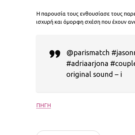
Η παρουσία τους ενθουσίασε τους παρε
ισχυρή και όμορφη σχέση που έχουν ανα
@parismatch #jason
#adriaarjona #coup
original sound – i
ΠΗΓΗ