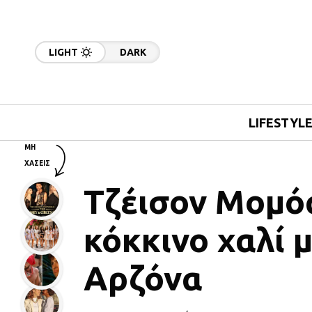
LIGHT
DARK
LIFESTYL
ΜΗ
ΧΑΣΕΙΣ
Τζέισον Μομόα
κόκκινο χαλί 
Αρζόνα