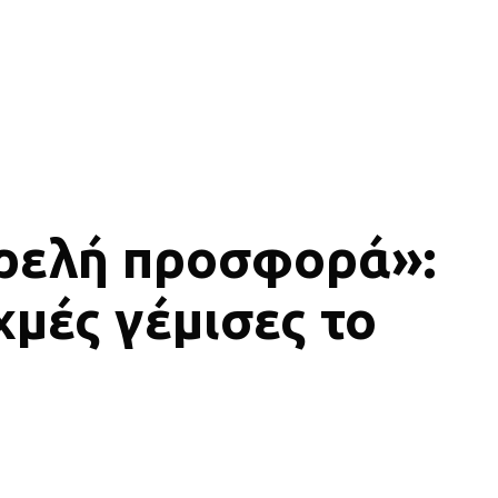
τρελή προσφορά»:
μές γέμισες το