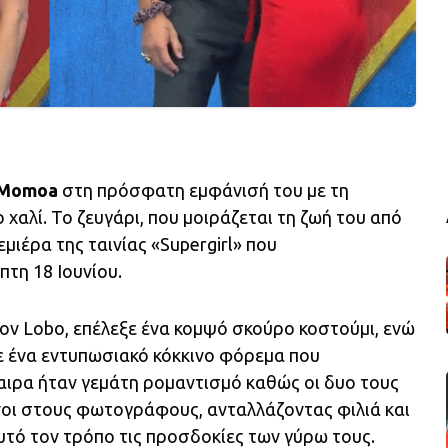
 Momoa
στη πρόσφατη εμφάνισή του με τη
 χαλί. Το ζευγάρι, που μοιράζεται τη ζωή του από
μιέρα της ταινίας «Supergirl» που
τη 18 Ιουνίου.
ον Lobo, επέλεξε ένα κομψό σκούρο κοστούμι, ενώ
με ένα εντυπωσιακό κόκκινο φόρεμα που
φαιρα ήταν γεμάτη ρομαντισμό καθώς οι δυο τους
οι στους φωτογράφους, ανταλλάζοντας φιλιά και
τό τον τρόπο τις προσδοκίες των γύρω τους.