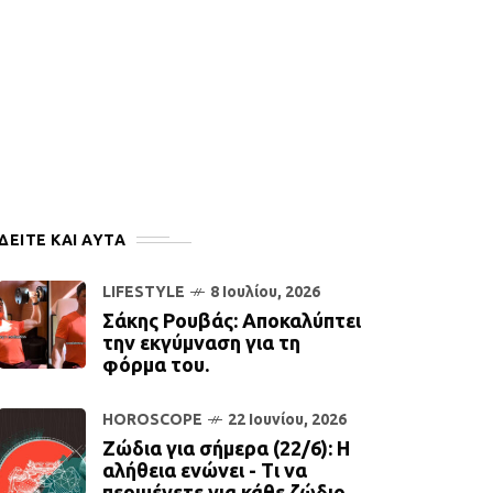
ΔΕΙΤΕ ΚΑΙ ΑΥΤΆ
LIFESTYLE
8 Ιουλίου, 2026
Σάκης Ρουβάς: Αποκαλύπτει
την εκγύμναση για τη
φόρμα του.
HOROSCOPE
22 Ιουνίου, 2026
Ζώδια για σήμερα (22/6): Η
αλήθεια ενώνει - Τι να
περιμένετε για κάθε ζώδιο