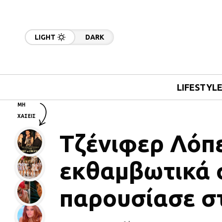
LIGHT
DARK
LIFESTYL
ΜΗ
ΧΑΣΕΙΣ
Τζένιφερ Λόπε
εκθαμβωτικά 
παρουσίασε σ