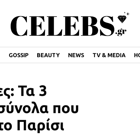
E
GOSSIP
BEAUTY
NEWS
TV & MEDIA
H
ς: Τα 3
σύνολα που
το Παρίσι