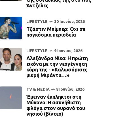
Άντζελες
LIFESTYLE
30 Ιουνίου, 2026
Τζάστιν Μπίμπερ: Όχι σε
παγκόσμια περιοδεία
LIFESTYLE
9 Ιουνίου, 2026
Αλεξάνδρα Νίκα: Η πρώτη
εικόνα με την νεογέννητη
κόρη της - «Καλωσόρισες
μικρή Μιράντα…»
TV & MEDIA
8 Ιουνίου, 2026
Έμειναν έκπληκτοι στη
Μύκονο: Η ασυνήθιστη
φλόγα στον ουρανό του
νησιού (βίντεο)