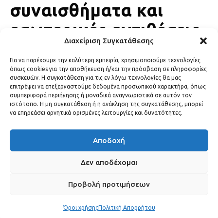
συναισθήματα και
εσωτερικές αντιθέσεις
Διαχείριση Συγκατάθεσης
σε πρώτο πλάνο – Τι να
Για να παρέχουμε την καλύτερη εμπειρία, χρησιμοποιούμε τεχνολογίες
περιμένετε για κάθε
όπως cookies για την αποθήκευση ή/και την πρόσβαση σε πληροφορίες
συσκευών. Η συγκατάθεση για τις εν λόγω τεχνολογίες θα μας
ζώδιο.
επιτρέψει να επεξεργαστούμε δεδομένα προσωπικού χαρακτήρα, όπως
συμπεριφορά περιήγησης ή μοναδικά αναγνωριστικά σε αυτόν τον
ιστότοπο. Η μη συγκατάθεση ή η ανάκληση της συγκατάθεσης, μπορεί
HOROSCOPE
21 Ιουνίου, 2026
να επηρεάσει αρνητικά ορισμένες λειτουργίες και δυνατότητες.
Αποδοχή
Δεν αποδέχομαι
Προβολή προτιμήσεων
Όροι χρήσης
Πολιτική Απορρήτου