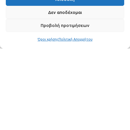
Δεν αποδέχομαι
Προβολή προτιμήσεων
Όροι χρήσης
Πολιτική Απορρήτου
Η Χριστίνα Κολέτσα γιόρτασε τα 46α γενέθλιά
της με μια υπέροχη γιορτή στην Μύκονο,
μοιράζοντας στιγμές από τη γιορτή της μέσω των
social media.
Στην ανάρτησή της στον προσωπικό λογαριασμό
της στο Instagram, την Παρασκευή 19 Ιουνίου,