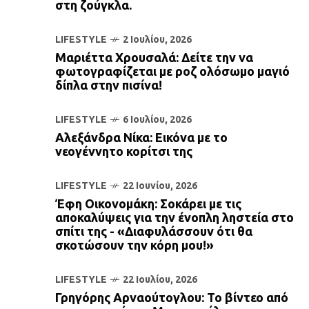
στη ζούγκλα.
LIFESTYLE
2 Ιουλίου, 2026
Μαριέττα Χρουσαλά: Δείτε την να
φωτογραφίζεται με ροζ ολόσωμο μαγιό
δίπλα στην πισίνα!
LIFESTYLE
6 Ιουλίου, 2026
Αλεξάνδρα Νίκα: Εικόνα με το
νεογέννητο κορίτσι της
LIFESTYLE
22 Ιουνίου, 2026
Έφη Οικονομάκη: Σοκάρει με τις
αποκαλύψεις για την ένοπλη ληστεία στο
σπίτι της - «Διαφυλάσσουν ότι θα
σκοτώσουν την κόρη μου!»
LIFESTYLE
22 Ιουλίου, 2026
Γρηγόρης Αρναούτογλου: Το βίντεο από