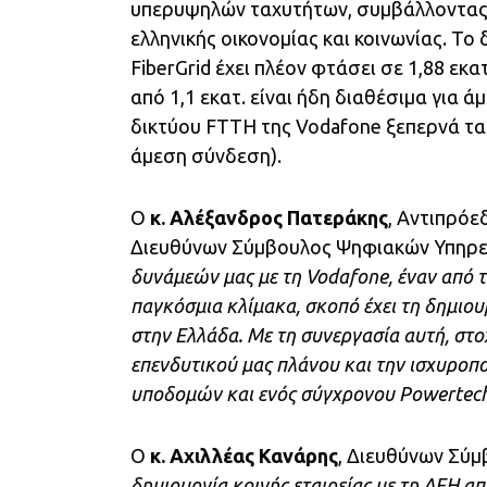
υπερυψηλών ταχυτήτων, συμβάλλοντας
ελληνικής οικονομίας και κοινωνίας. Το
FiberGrid έχει πλέον φτάσει σε 1,88 εκ
από 1,1 εκατ. είναι ήδη διαθέσιμα για ά
δικτύου FTTH της Vodafone ξεπερνά τα 5
άμεση σύνδεση).
Ο
κ. Αλέξανδρος Πατεράκης
, Αντιπρόε
Διευθύνων Σύμβουλος Ψηφιακών Υπηρε
δυνάμεών μας με τη Vodafone, έναν από 
παγκόσμια κλίμακα, σκοπό έχει τη δημι
στην Ελλάδα. Με τη συνεργασία αυτή, στ
επενδυτικού μας πλάνου και την ισχυροπο
υποδομών και ενός σύγχρονου Powertec
Ο
κ. Αχιλλέας Κανάρης
, Διευθύνων Σύμ
δημιουργία κοινής εταιρείας με τη ΔΕΗ απ