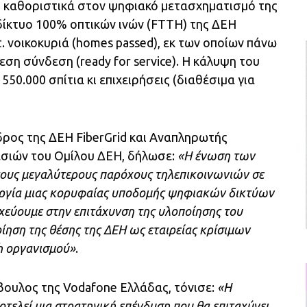
 καθοριστικά στον ψηφιακό μετασχηματισμό της
 δίκτυο 100% οπτικών ινών (FTTH) της ΔΕΗ
ατ. νοικοκυριά (homes passed), εκ των οποίων πάνω
μεση σύνδεση (ready for service). Η κάλυψη του
50.000 σπίτια κι επιχειρήσεις (διαθέσιμα για
δρος της ΔΕΗ FiberGrid και Αναπληρωτής
σιών του Ομίλου ΔΕΗ, δήλωσε:
«Η ένωση των
τους μεγαλύτερους παρόχους τηλεπικοινωνιών σε
ουργία μιας κορυφαίας υποδομής ψηφιακών δικτύων
οχεύουμε στην επιτάχυνση της υλοποίησης του
ίηση της θέσης της ΔΕΗ ως εταιρείας κρίσιμων
h οργανισμού»
.
βουλος της Vodafone Ελλάδας, τόνισε:
«Η
οτελεί μια στρατηγική επένδυση που θα επιταχύνει