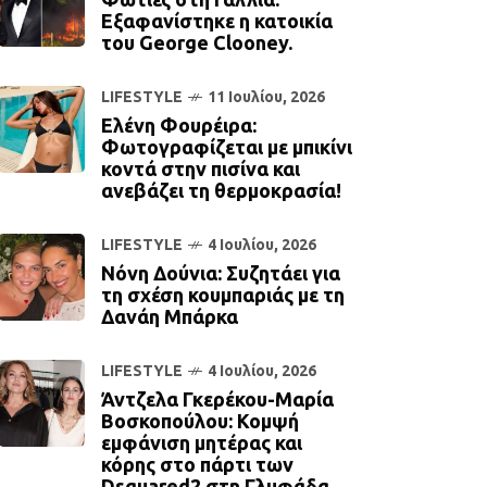
Εξαφανίστηκε η κατοικία
του George Clooney.
LIFESTYLE
11 Ιουλίου, 2026
Ελένη Φουρέιρα:
Φωτογραφίζεται με μπικίνι
κοντά στην πισίνα και
ανεβάζει τη θερμοκρασία!
LIFESTYLE
4 Ιουλίου, 2026
Νόνη Δούνια: Συζητάει για
τη σχέση κουμπαριάς με τη
Δανάη Μπάρκα
LIFESTYLE
4 Ιουλίου, 2026
Άντζελα Γκερέκου-Μαρία
Βοσκοπούλου: Κομψή
εμφάνιση μητέρας και
κόρης στο πάρτι των
Dsquared2 στη Γλυφάδα