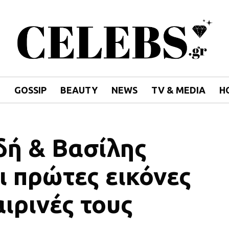
E
GOSSIP
BEAUTY
NEWS
TV & MEDIA
H
δή & Βασίλης
ι πρώτες εικόνες
αιρινές τους