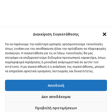
Διαχείριση Συγκατάθεσης
Για να παρέχουμε την καλύτερη εμπειρία, χρησιμοποιούμε τεχνολογίες
όπως cookies για την αποθήκευση ή/και την πρόσβαση σε πληροφορίες
συσκευών. Η συγκατάθεση για τις εν λόγω τεχνολογίες θα μας
επιτρέψει να επεξεργαστούμε δεδομένα προσωπικού χαρακτήρα, όπως
συμπεριφορά περιήγησης ή μοναδικά αναγνωριστικά σε αυτόν τον
ιστότοπο. Η μη συγκατάθεση ή η ανάκληση της συγκατάθεσης, μπορεί
να επηρεάσει αρνητικά ορισμένες λειτουργίες και δυνατότητες.
Ανακάλυψε τον λαμπερό κόσμο των διασήμων μέσα από το
celebs.gr – το απόλυτο σημείο αναφοράς για lifestyle, μόδα,
Αποδοχή
gossip και αποκλειστικές αποκαλύψεις.
Δεν αποδέχομαι
Προβολή προτιμήσεων