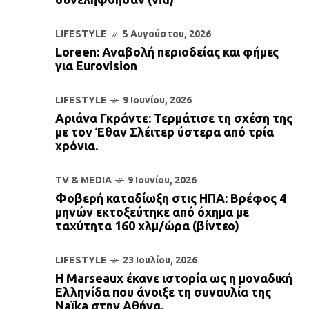
LIFESTYLE
5 Αυγούστου, 2026
Loreen: Αναβολή περιοδείας και φήμες
για Eurovision
LIFESTYLE
9 Ιουνίου, 2026
Αριάνα Γκράντε: Τερμάτισε τη σχέση της
με τον Έθαν Σλέιτερ ύστερα από τρία
χρόνια.
TV & MEDIA
9 Ιουνίου, 2026
Φοβερή καταδίωξη στις ΗΠΑ: Βρέφος 4
μηνών εκτοξεύτηκε από όχημα με
ταχύτητα 160 χλμ/ώρα (βίντεο)
LIFESTYLE
23 Ιουλίου, 2026
Η Marseaux έκανε ιστορία ως η μοναδική
Ελληνίδα που άνοιξε τη συναυλία της
Naïka στην Αθήνα.