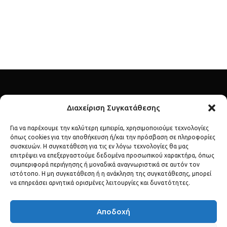
Διαχείριση Συγκατάθεσης
Για να παρέχουμε την καλύτερη εμπειρία, χρησιμοποιούμε τεχνολογίες
όπως cookies για την αποθήκευση ή/και την πρόσβαση σε πληροφορίες
Ανακάλυψε τον λαμπερό κόσμο των διασήμων μέσα από το
συσκευών. Η συγκατάθεση για τις εν λόγω τεχνολογίες θα μας
επιτρέψει να επεξεργαστούμε δεδομένα προσωπικού χαρακτήρα, όπως
celebs.gr – το απόλυτο σημείο αναφοράς για lifestyle, μόδα,
συμπεριφορά περιήγησης ή μοναδικά αναγνωριστικά σε αυτόν τον
gossip και αποκλειστικές αποκαλύψεις.
ιστότοπο. Η μη συγκατάθεση ή η ανάκληση της συγκατάθεσης, μπορεί
να επηρεάσει αρνητικά ορισμένες λειτουργίες και δυνατότητες.
Αποδοχή