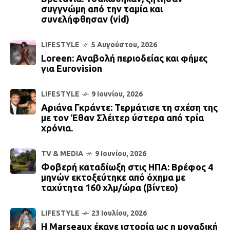
συγγνώμη από την ταμία και
συνελήφθησαν (vid)
LIFESTYLE
5 Αυγούστου, 2026
Loreen: Αναβολή περιοδείας και φήμες
για Eurovision
LIFESTYLE
9 Ιουνίου, 2026
Αριάνα Γκράντε: Τερμάτισε τη σχέση της
με τον Έθαν Σλέιτερ ύστερα από τρία
χρόνια.
TV & MEDIA
9 Ιουνίου, 2026
Φοβερή καταδίωξη στις ΗΠΑ: Βρέφος 4
μηνών εκτοξεύτηκε από όχημα με
ταχύτητα 160 χλμ/ώρα (βίντεο)
LIFESTYLE
23 Ιουλίου, 2026
Η Marseaux έκανε ιστορία ως η μοναδική