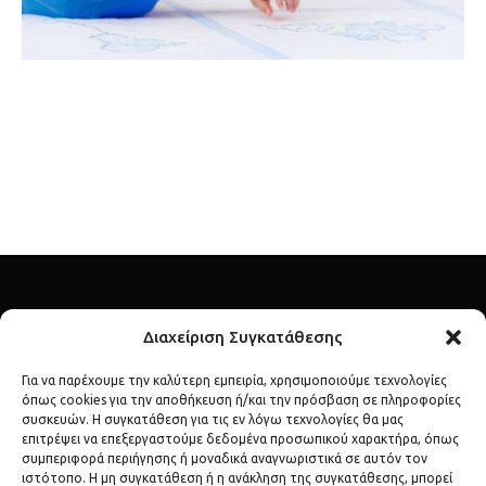
Διαχείριση Συγκατάθεσης
Για να παρέχουμε την καλύτερη εμπειρία, χρησιμοποιούμε τεχνολογίες
όπως cookies για την αποθήκευση ή/και την πρόσβαση σε πληροφορίες
Ανακάλυψε τον λαμπερό κόσμο των διασήμων μέσα από το
συσκευών. Η συγκατάθεση για τις εν λόγω τεχνολογίες θα μας
επιτρέψει να επεξεργαστούμε δεδομένα προσωπικού χαρακτήρα, όπως
celebs.gr – το απόλυτο σημείο αναφοράς για lifestyle, μόδα,
συμπεριφορά περιήγησης ή μοναδικά αναγνωριστικά σε αυτόν τον
gossip και αποκλειστικές αποκαλύψεις.
ιστότοπο. Η μη συγκατάθεση ή η ανάκληση της συγκατάθεσης, μπορεί