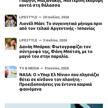
Γιώργος Μαζωνάκης: Νυχτερινή εκδρομή
κοντά στη θάλασσα
LIFESTYLE
20 Ιουλίου, 2026
Λιονέλ Μέσι: Το συγκινητικό μήνυμα πριν
από τον τελικό Αργεντινής - Ισπανίας
LIFESTYLE
3 Ιουλίου, 2026
Δανάη Μπάρκα: Φωτογραφίζει τον
σύντροφό της, Φάνη Μπότση, με το
μαγιό του στην παραλία.
TV & MEDIA
9 Ιουνίου, 2026
NASA: Ο «Υπερ Ελ Νίνιο» που πλησιάζει
θέτει σε κίνδυνο τον πλανήτη -
Προειδοποιήσεις για έντονα καιρικά
φαινόμενα