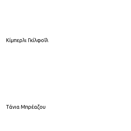
Κίμπερλι Γκίλφοΐλ
Τάνια Μπρέαζου