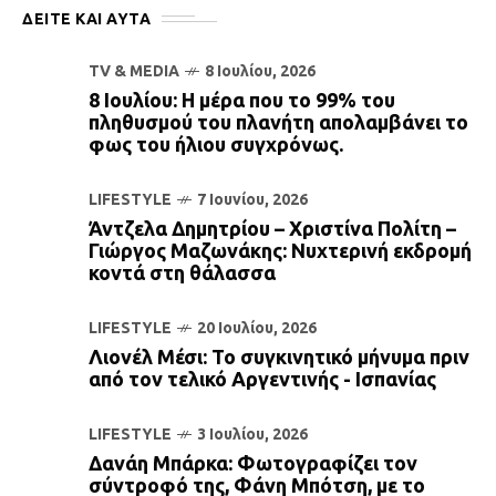
ΔΕΙΤΕ ΚΑΙ ΑΥΤΆ
TV & MEDIA
8 Ιουλίου, 2026
8 Ιουλίου: Η μέρα που το 99% του
πληθυσμού του πλανήτη απολαμβάνει το
φως του ήλιου συγχρόνως.
LIFESTYLE
7 Ιουνίου, 2026
Άντζελα Δημητρίου – Χριστίνα Πολίτη –
Γιώργος Μαζωνάκης: Νυχτερινή εκδρομή
κοντά στη θάλασσα
LIFESTYLE
20 Ιουλίου, 2026
Λιονέλ Μέσι: Το συγκινητικό μήνυμα πριν
από τον τελικό Αργεντινής - Ισπανίας
LIFESTYLE
3 Ιουλίου, 2026
Δανάη Μπάρκα: Φωτογραφίζει τον
σύντροφό της, Φάνη Μπότση, με το