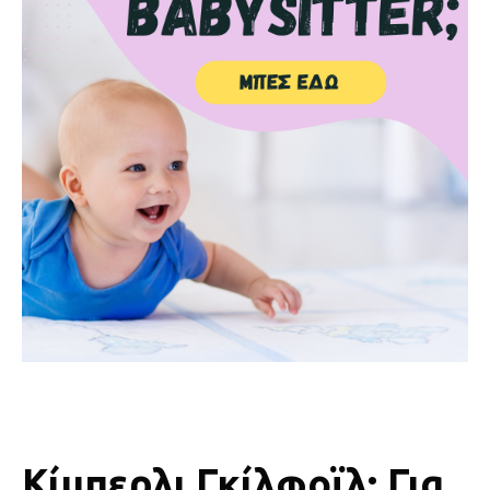
Κίμπερλι Γκίλφοϊλ: Για