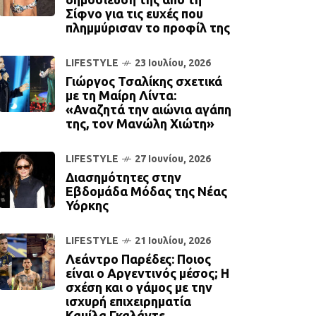
Σίφνο για τις ευχές που
πλημμύρισαν το προφίλ της
LIFESTYLE
23 Ιουλίου, 2026
Γιώργος Τσαλίκης σχετικά
με τη Μαίρη Λίντα:
«Αναζητά την αιώνια αγάπη
της, τον Μανώλη Χιώτη»
LIFESTYLE
27 Ιουνίου, 2026
Διασημότητες στην
Εβδομάδα Μόδας της Νέας
Υόρκης
LIFESTYLE
21 Ιουλίου, 2026
Λεάντρο Παρέδες: Ποιος
είναι ο Αργεντινός μέσος; Η
σχέση και ο γάμος με την
ισχυρή επιχειρηματία
Καμίλα Γκαλάντε.