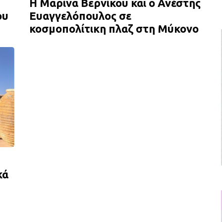
H Μαρίνα Βερνίκου και ο Ανέστης
ου
Ευαγγελόπουλος σε
κοσμοπολίτικη πλαζ στη Μύκονο
κά