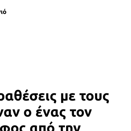
ιό
ραθέσεις με τους
ναν ο ένας τον
φος από την