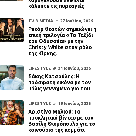
κάλυπτε τις πυρκαγιές
TV & MEDIA
27 Ιουλίου, 2026
Ρεκόρ θεατών σημειώνει η
επική τριλογία «Το Ταξίδι
του Οδυσσέα» με την
Christy White στον ρόλο
της Κίρκης.
LIFESTYLE
21 Ιουνίου, 2026
Σάκης Κατσούλης: Η
πρόσφατη εικόνα με τον
μόλις γεννημένο γιο του
LIFESTYLE
19 Ιουνίου, 2026
Χριστίνα Μηλιού: Το
προκλητικό βίντεο με τον
Βασίλη Θωμόπουλο για το
καινούριο της κομμάτι