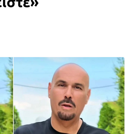
είστε»