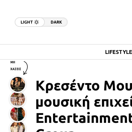
LIGHT
DARK
LIFESTYL
ΜΗ
ΧΑΣΕΙΣ
Κρεσέντο Μου
μουσική επιχε
Entertainment