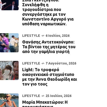
Συνελήφθη η
τραγουδίστρια που
συνεργάστηκε με τον
Κωνσταντίνο Αργυρό για
υπόθεση ναρκωτικών.
LIFESTYLE
6 Ιουλίου, 2026
Θανάσης Αντετοκούνμπο:
Τα βίντεο της μητέρας του
από την γαμήλια γιορτή
LIFESTYLE
7 Αυγούστου, 2026
Light: Το τρυφερό
οικογενειακό στιγμιότυπο
με την Άννα Θεοδωρίδη και
τον γιο τους
LIFESTYLE
25 Ιουλίου, 2026
Μαρία Μπεκατώρου: Η
παρουσιάστρια