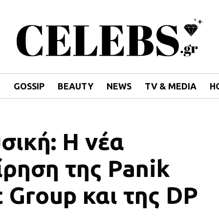
E
GOSSIP
BEAUTY
NEWS
TV & MEDIA
H
σική: Η νέα
ίρηση της Panik
 Group και της DP