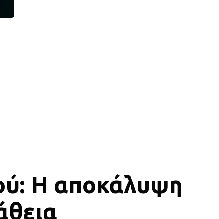
ού: Η αποκάλυψη
άθεια